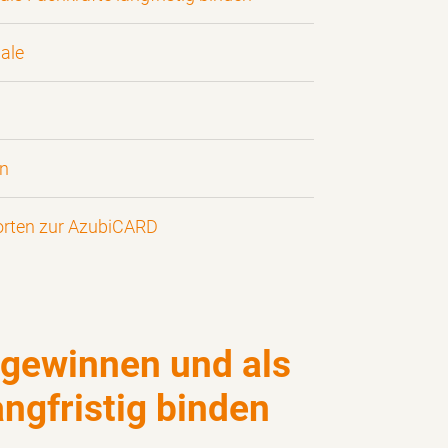
ale
en
orten zur AzubiCARD
 gewinnen und als
angfristig binden