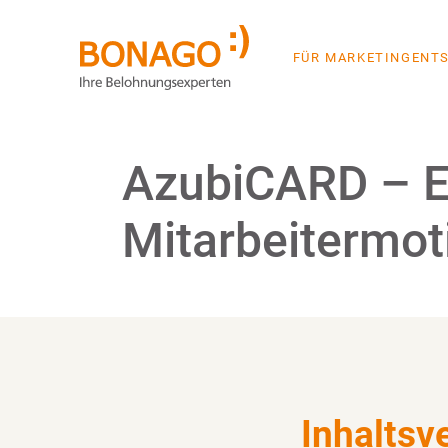
FÜR MARKETINGENT
Gute Azubis gewinnen und als
AzubiCARD – E
Mitarbeitermot
Inhaltsv