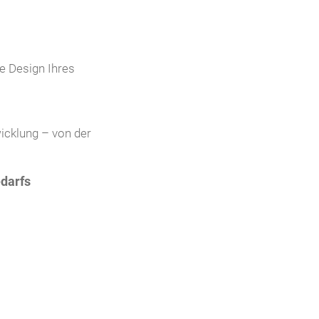
e Design Ihres
icklung – von der
edarfs