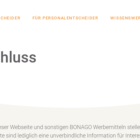
SCHEIDER
FÜR PERSONALENTSCHEIDER
WISSENSWE
hluss
BONAGO 
Fallstudie: Kundenbindung im Online-
 dieser Webseite und sonstigen BONAGO Werbemitteln stell
Karriere
Multi-Flex-Ben-Portal
Consumer Promotions
Austaus
Handel
für Mar
lte sind lediglich eine unverbindliche Information für In