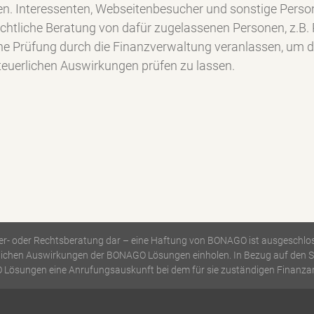
. Interessenten, Webseitenbesucher und sonstige Perso
rechtliche Beratung von dafür zugelassenen Personen, z.B.
 Prüfung durch die Finanzverwaltung veranlassen, um die
euerlichen Auswirkungen prüfen zu lassen.
teuer- oder Rechtsberatung dar – eine Haftung von BONAGO ist ausgeschlos
chtlichen Auswirkungen der BONAGO Lösungen einholen. In Bezug auf den 
Lösungen eine Anrufungsauskunft bei dem für sie zuständigen Finanzam