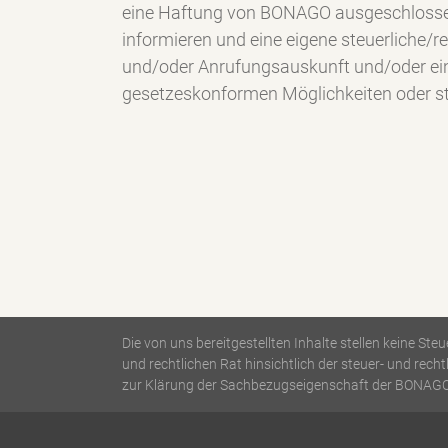
eine Haftung von BONAGO ausgeschlossen
informieren und eine eigene steuerliche/
und/oder Anrufungsauskunft und/oder eine
gesetzeskonformen Möglichkeiten oder st
Die von uns bereitgestellten Inhalte stellen keine S
und rechtlichen Rat hinsichtlich der steuer- und re
zur Klärung der Sachbezugseigenschaft der BONAGO 