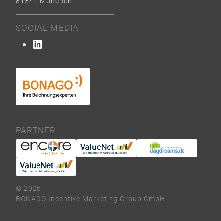
81541 München
SOCIAL MEDIA
LinkedIn
PARTNER
© 2026
BONAGO Incentive Marketing Group GmbH