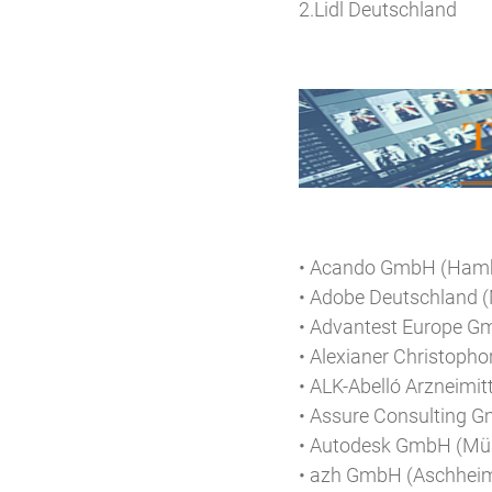
2.Lidl Deutschland
• Acando GmbH (Hamb
• Adobe Deutschland 
• Advantest Europe G
• Alexianer Christop
• ALK-Abelló Arzneim
• Assure Consulting 
• Autodesk GmbH (Mü
• azh GmbH (Aschheim