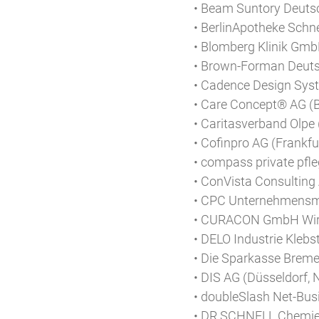
• Beam Suntory Deuts
• BerlinApotheke Schne
• Blomberg Klinik GmbH
• Brown-Forman Deut
• Cadence Design Sys
• Care Concept® AG (
• Caritasverband Olpe
• Cofinpro AG (Frankfur
• compass private pf
• ConVista Consulting
• CPC Unternehmensma
• CURACON GmbH Wirts
• DELO Industrie Kleb
• Die Sparkasse Brem
• DIS AG (Düsseldorf,
• doubleSlash Net-Bus
• DR.SCHNELL Chemie