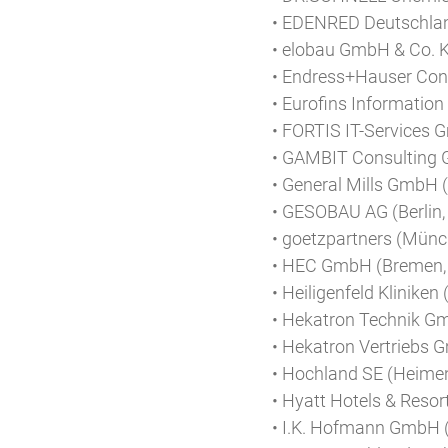
• EDENRED Deutschla
• elobau GmbH & Co. K
• Endress+Hauser Con
• Eurofins Informati
• FORTIS IT-Services
• GAMBIT Consulting 
• General Mills GmbH
• GESOBAU AG (Berlin,
• goetzpartners (Münc
• HEC GmbH (Bremen,
• Heiligenfeld Kliniken
• Hekatron Technik G
• Hekatron Vertriebs 
• Hochland SE (Heimen
• Hyatt Hotels & Resor
• I.K. Hofmann GmbH 