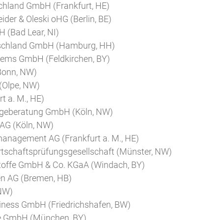
chland GmbH (Frankfurt, HE)
ider & Oleski oHG (Berlin, BE)
 (Bad Lear, NI)
schland GmbH (Hamburg, HH)
tems GmbH (Feldkirchen, BY)
Bonn, NW)
 (Olpe, NW)
t a. M., HE)
legeberatung GmbH (Köln, NW)
 AG (Köln, NW)
nagement AG (Frankfurt a. M., HE)
chaftsprüfungsgesellschaft (Münster, NW)
stoffe GmbH & Co. KGaA (Windach, BY)
en AG (Bremen, HB)
 NW)
iness GmbH (Friedrichshafen, BW)
 GmbH (München, BY)