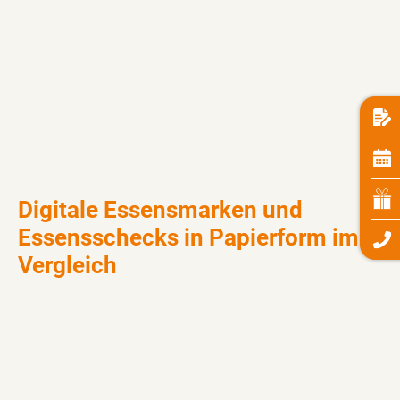
Digitale Essensmarken und
Essensschecks in Papierform im
Vergleich
Mit digitalen Essensmarken oder den Schecks in
Papierform haben die Mitarbeiter in jeder
Mittagspause freie Wahl: Je nachdem, welche der
beiden Lösungen vom Arbeitgeber für sie gewählt