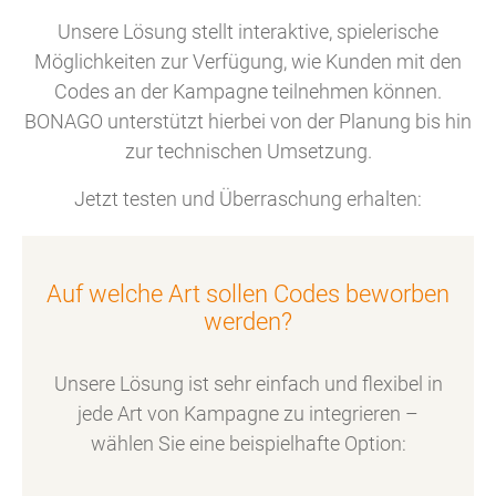
Unsere Lösung stellt interaktive, spielerische
Möglichkeiten zur Verfügung, wie Kunden mit den
Mit der passenden Technologie bzw. Mechanik
Codes an der Kampagne teilnehmen können.
sind virtuelle Rubellose die ideale Maßnahme
BONAGO unterstützt hierbei von der Planung bis hin
zum Upgrade von Marketingmaßnahmen. Egal
zur technischen Umsetzung.
ob als Dankeschön für den Einmalkauf oder als
Jetzt testen und Überraschung erhalten:
Belohnung für Wiederkäufer. Wer hier positiv
überrascht, auf Nieten verzichtet und jedem
Kunden etwas passendes bietet, wird seine
Marketingziele besser erreichen.
Auf welche Art sollen Codes beworben
werden?
Unsere Lösung ist sehr einfach und flexibel in
jede Art von Kampagne zu integrieren –
Reisegutscheine
wählen Sie eine beispielhafte Option: