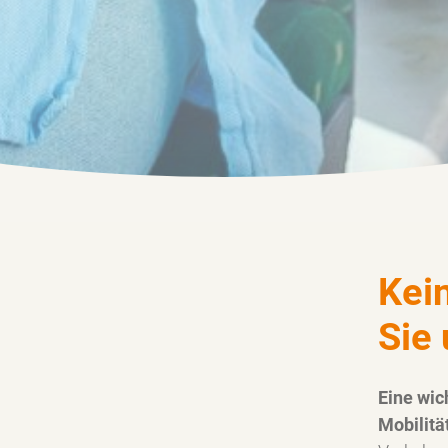
en und
Kei
Sie 
Eine wic
dweit gültige 63-Euro-
Mobilitä
ereitstellen. Der Vorteil: