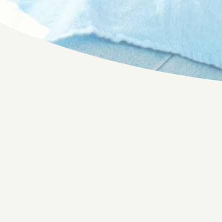
Flexibilität schenk
Steuern sparen
Arbeitgeber können auch das deutschlan
Ticket quasi als Option für ein Jobticket b