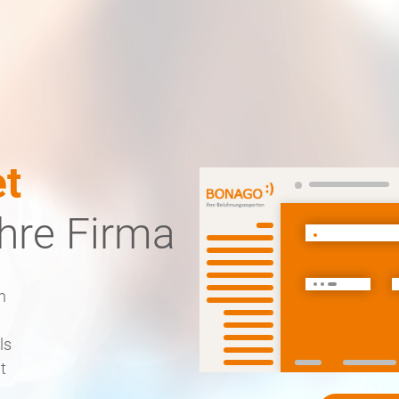
et
Ihre Firma
h
ls
t