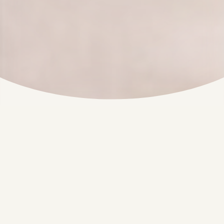
Mehr
Leistungen
rund um die
Gesundheit
Eine gute medizinische Versorgung gewährleistet
eine schnelle Erholung. Unsere steuerfreie
BKV
-
Lösung bietet Mitarbeitern eine bessere