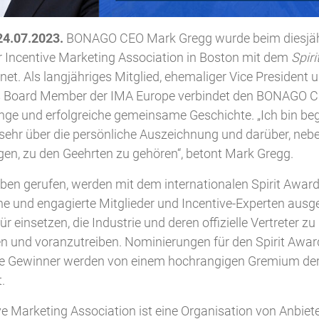
4.07.2023.
BONAGO CEO Mark Gregg wurde beim diesjäh
 Incentive Marketing Association in Boston mit dem
Spir
et. Als langjähriges Mitglied, ehemaliger Vice President 
 Board Member der IMA Europe verbindet den BONAGO C
nge und erfolgreiche gemeinsame Geschichte. „Ich bin beg
sehr über die persönliche Auszeichnung und darüber, nebe
egen, zu den Geehrten zu gehören“, betont Mark Gregg.
ben gerufen, werden mit dem internationalen Spirit Award 
che und engagierte Mitglieder und Incentive-Experten ausg
ür einsetzen, die Industrie und deren offizielle Vertreter zu
n und voranzutreiben. Nominierungen für den Spirit Award
ie Gewinner werden von einem hochrangigen Gremium de
.
ve Marketing Association ist eine Organisation von Anbiet