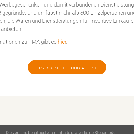
, Werbegeschenken und damit verbundenen Dienstleistung
 gegründet und umfasst mehr als 500 Einzelpersonen un
, die Waren und Dienstleistungen für Incentive-Einkäufer
 anbieten.
mationen zur IMA gibt es
hier
.
PRESSEMITTEILUNG ALS PDF
Die von uns bereitgestellten Inhalte stellen keine Steuer- oder