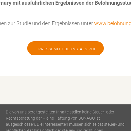
y mit ausführlichen Ergebnissen der Belohnungsstud
nen zur Studie und den Ergebnissen unter
www.belohnung
PRESSEMITTEILUNG ALS PDF
Die von uns bereitgestellten Inhalte stellen keine Steuer- oder
Rechtsberatung dar – eine Haftung von BONAGO ist
ausgeschlossen. Die Interessenten müssen sich selbst steuer- und
rechtlichen Rat hinsichtlich der steuer- und rechtlichen