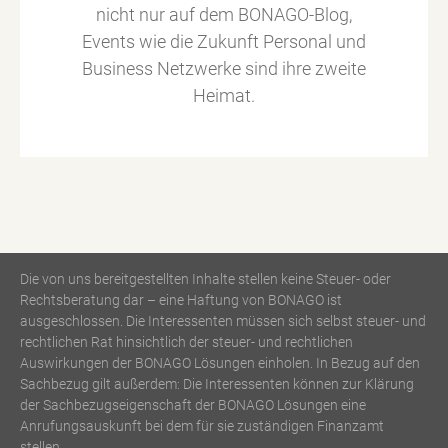
nicht nur auf dem BONAGO-Blog,
Events wie die Zukunft Personal und
Business Netzwerke sind ihre zweite
Heimat.
Die von uns bereitgestellten Inhalte stellen keine Steuer- oder
Rechtsberatung dar – eine Haftung von BONAGO ist
ausgeschlossen. Die Interessenten müssen sich selbst steuer- und
rechtlichen Rat hinsichtlich der steuer- und rechtlichen
Auswirkungen der BONAGO Lösungen einholen. In Bezug auf den
Sachbezug gilt außerdem: Die Interessenten können zur Klärung
der Sachbezugseigenschaft der BONAGO Lösungen eine
Anrufungsauskunft bei dem für sie zuständigen Finanzamt
stellen.