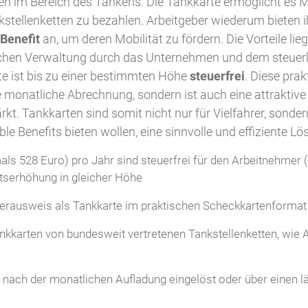
n im Bereich des Tankens. Die Tankkarte ermöglicht es M
stellenketten zu bezahlen. Arbeitgeber wiederum bieten i
Benefit
an, um deren Mobilität zu fördern. Die Vorteile lieg
chen Verwaltung durch das Unternehmen und dem steuerl
te ist bis zu einer bestimmten Höhe
steuerfrei
. Diese pra
ie monatliche Abrechnung, sondern ist auch eine attraktive 
rkt. Tankkarten sind somit nicht nur für Vielfahrer, sonder
ible Benefits bieten wollen, eine sinnvolle und effiziente Lö
ls 528 Euro) pro Jahr sind steuerfrei für den Arbeitnehmer 
ltserhöhung in gleicher Höhe
iterausweis als Tankkarte im praktischen Scheckkartenformat
karten von bundesweit vertretenen Tankstellenketten, wie Ar
t nach der monatlichen Aufladung eingelöst oder über einen 