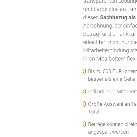
transparenten Lösunge
und bargeldlos an Tank
diesen
Sachbezug als 
Abrechnung, der einfa
Betrag für die Tankkar
erleichtert nicht nur d
Mitarbeiterbindung stä
ihren Mitarbeitern flex
Bis zu 600 EUR (ehema
besser als eine Geha
Individueller Mitarbe
Große Auswahl an Tank
Total
Beträge können direk
angespart werden