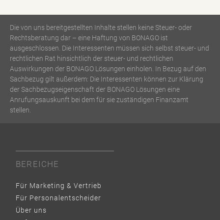
Die von uns bereitgestellten Inhalte stellen keine Steuer- oder
Rechtsberatung dar – eine Haftung von BONAGO ist
ausgeschlossen. Die Interessenten müssen sich selbst steuer- und
rechtlichen Rat hinsichtlich der steuer- und rechtlichen
Auswirkungen der BONAGO Lösungen einholen. In Bezug auf den
Sachbezug gilt außerdem: Die Interessenten können zur Klärung
der Sachbezugseigenschaft der BONAGO Lösungen eine
Anrufungsauskunft bei dem für sie zuständigen Finanzamt
stellen.
BEREICHE
Für Marketing & Vertrieb
Für Personalentscheider
Über uns