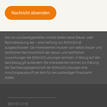
Die von uns bereitgestellten Inhalte stellen keine Steuer- oder
Rechtsberatung dar – eine Haftung von BONAGO ist
ausgeschlossen. Die Interessenten müssen sich selbst steuer- und
rechtlichen Rat hinsichtlich der steuer- und rechtlichen
Auswirkungen der BONAGO Lösungen einholen. In Bezug auf den
Sachbezug gilt außerdem: Die Interessenten können zur Klärung
der Sachbezugseigenschaft der BONAGO Lösungen eine
Anrufungsauskunft bei dem für sie zuständigen Finanzamt
stellen.
BEREICHE