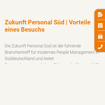
Zukunft Personal Süd | Vorteile
eines Besuchs
Die Zukunft Personal Süd ist der führende
Branchentreff für modernes People Management in
Süddeutschland und bietet
Personalverantwortlichen, Führungskräften und HR-
Experten zahlreiche Möglichkeiten, sich über
aktuelle Entwicklungen und innovative Lösungen zu
informieren.
Wissen & Weiterbildung
: Ein vielfältiges Programm
mit Vorträgen, Best Practices, Panels und interaktiven