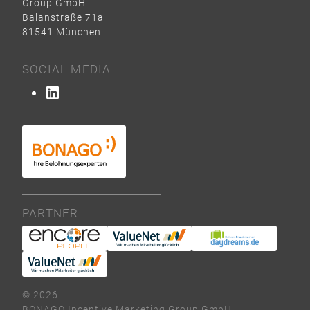
Group GmbH
Balanstraße 71a
81541 München
SOCIAL MEDIA
LinkedIn
PARTNER
© 2026
BONAGO Incentive Marketing Group GmbH