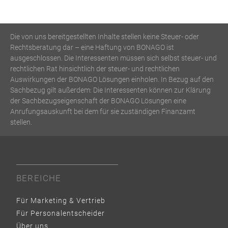
Die von uns bereitgestellten Inhalte stellen keine Steuer- oder
Rechtsberatung dar – eine Haftung von BONAGO ist
ausgeschlossen. Die Interessenten müssen sich selbst steuer- und
rechtlichen Rat hinsichtlich der steuer- und rechtlichen
Auswirkungen der BONAGO Lösungen einholen. In Bezug auf den
Sachbezug gilt außerdem: Die Interessenten können zur Klärung
der Sachbezugseigenschaft der BONAGO Lösungen eine
Anrufungsauskunft bei dem für sie zuständigen Finanzamt
stellen.
BEREICHE
Für Marketing & Vertrieb
Für Personalentscheider
Über uns