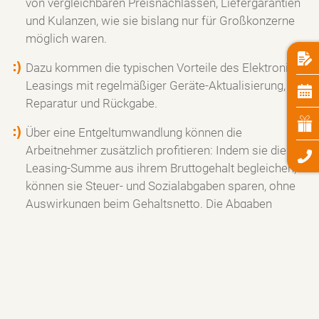
von vergleichbaren Preisnachlässen, Liefergarantien
und Kulanzen, wie sie bislang nur für Großkonzerne
möglich waren.
Dazu kommen die typischen Vorteile des Elektronik-
Leasings mit regelmäßiger Geräte-Aktualisierung,
Reparatur und Rückgabe.
Über eine Entgeltumwandlung können die
Arbeitnehmer zusätzlich profitieren: Indem sie die
Leasing-Summe aus ihrem Bruttogehalt begleichen,
können sie Steuer- und Sozialabgaben sparen, ohne
Auswirkungen beim Gehaltsnetto. Die Abgaben
beschränken sich dabei auf die Nutzungsrechte, die
zum Entgelt bereitgestellt werden.
Das ermöglicht ihnen bis zu 35 Prozent weniger
Kosten gegenüber dem Privatkauf eines
Smartphones.