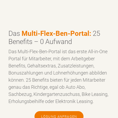
oder Samsung an. Mitarbeiter und deren Familie
können von diesen Angeboten profitieren,
unabhängig von der Bestellmenge. Unternehmen
haben dabei keinen Aufwand, da wir uns um alles
andere Weitere kümmern.
Das
Multi-Flex-Ben-Portal:
25
Benefits – 0 Aufwand
Das Multi-Flex-Ben-Portal ist das erste All-in-One
Portal für Mitarbeiter, mit dem Arbeitgeber
Benefits, Gehaltsextras, Zusatzleistungen,
Bonuszahlungen und Lohnerhöhungen abbilden
können. 25 Benefits bieten für jeden Mitarbeiter
genau das Richtige, egal ob Auto Abo,
Sachbezug, Kindergartenzuschuss, Bike Leasing,
Erholungsbeihilfe oder Elektronik Leasing.
LÖSUNG ANFRAGEN