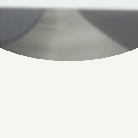
Modernste
Technik
nicht nur fürs
Homeoffice
Mit dem
Elektronik-Leasing
bieten wir
Unternehmen attraktive Leasing-Konditionen für
Topgeräte von verschiedenen Marken wie Apple