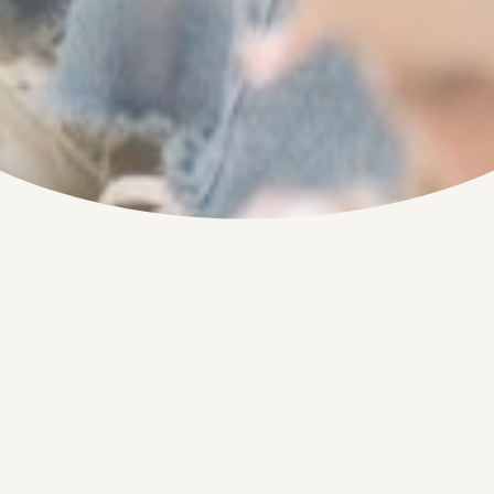
Kinder
stärken –
Familien
unterstützen
Flexible Arbeitsmodelle sind das eine,
Unterstützung für die Kita das andere, um die
Eltern in der Belegschaft gezielt zu entlasten. Wir