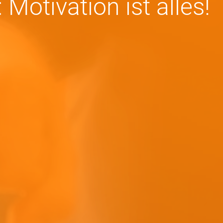
Motivation ist alles!